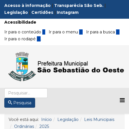
Acesso à informação
|
Transparêcia São Seb.
|
Legislação
|
Certidões
|
Instagram
Acessibilidade
Ir para o conteúdo
1
Ir para o menu
2
Ir para a busca
3
Ir para o rodapé
4
.
Pesquisa
Você está aqui:
Início
Legislação
Leis Municipais
Ordinárias
2025