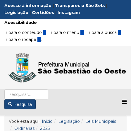
Acesso à informação
|
Transparêcia São Seb.
|
Legislação
|
Certidões
|
Instagram
Acessibilidade
Ir para o conteúdo
1
Ir para o menu
2
Ir para a busca
3
Ir para o rodapé
4
.
Pesquisa
Você está aqui:
Início
Legislação
Leis Municipais
Ordinárias
2025