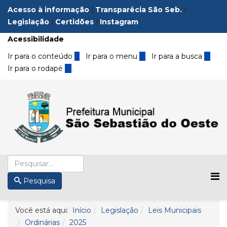
Acesso à informação
|
Transparêcia São Seb.
|
Legislação
|
Certidões
|
Instagram
Acessibilidade
Ir para o conteúdo
1
Ir para o menu
2
Ir para a busca
3
Ir para o rodapé
4
.
Pesquisa
Você está aqui:
Início
Legislação
Leis Municipais
Ordinárias
2025