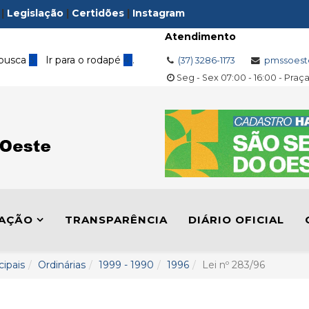
|
Legislação
|
Certidões
|
Instagram
Atendimento
 busca
3
Ir para o rodapé
4
.
(37) 3286-1173
pmssoest
Seg - Sex 07:00 - 16:00 - Praç
LAÇÃO
TRANSPARÊNCIA
DIÁRIO OFICIAL
cipais
Ordinárias
1999 - 1990
1996
Lei nº 283/96