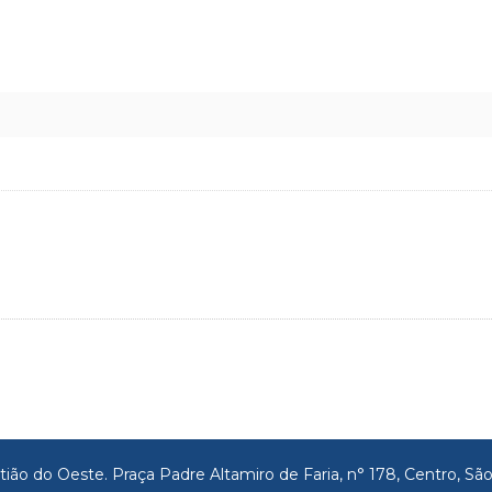
tião do Oeste. Praça Padre Altamiro de Faria, n° 178, Centro, 