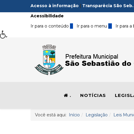
Acesso à informação
|
Transparêcia São Seb.
Acessibilidade
Ir para o conteúdo
1
Ir para o menu
2
Ir para a
.
NOTÍCIAS
LEGIS
Você está aqui:
Início
Legislação
Leis Muni