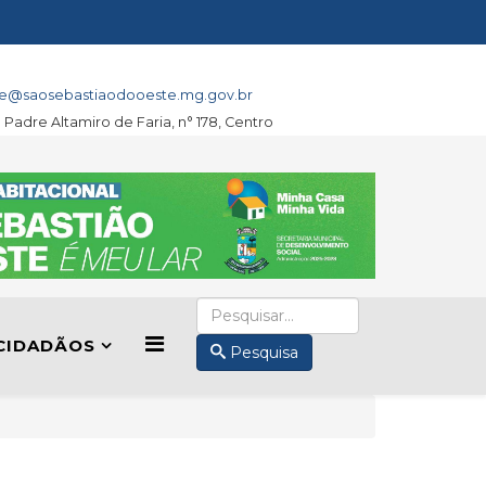
e@saosebastiaodooeste.mg.gov.br
a Padre Altamiro de Faria, n° 178, Centro
CIDADÃOS
Pesquisa