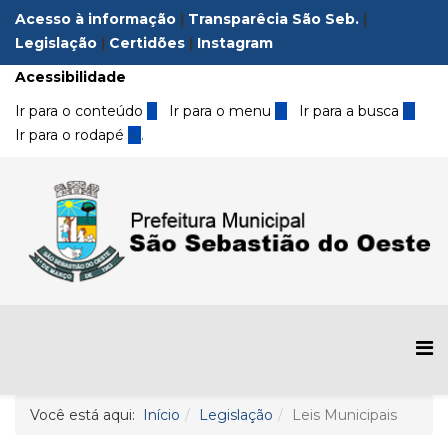
Acesso à informação
|
Transparêcia São Seb.
|
Legislação
|
Certidões
|
Instagram
Acessibilidade
Ir para o conteúdo
1
Ir para o menu
2
Ir para a busca
3
Ir para o rodapé
4
.
Você está aqui:
Início
Legislação
Leis Municipais